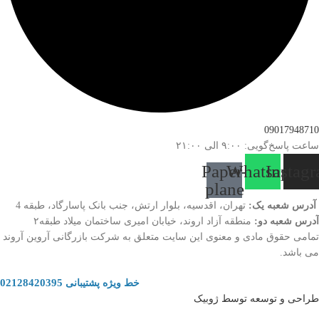
09017948710
ساعت پاسخ‌گویی: ۹:۰۰ الی ۲۱:۰۰
Paper-
Whatsapp
Instag
plane
آدرس شعبه یک:
تهران، اقدسیه، بلوار ارتش، جنب بانک پاسارگاد، طبقه 4
آدرس شعبه دو:
منطقه آزاد اروند، خیابان امیری ساختمان میلاد طبقه۲
تمامی حقوق مادی و معنوی این سایت متعلق به شرکت بازرگانی آروین آروند
می باشد.
02128420395
خط ویژه پشتیبانی
طراحی و توسعه توسط ژوبیک