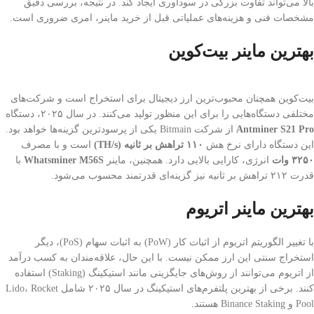
بالا می‌تواند تفاوت بزرگی در سودآوری ایجاد کند. در نتیجه، بررسی دقیق
مشخصات فنی و هزینه‌های عملیاتی قبل از خرید ماینر، امری ضروری است.
بهترین ماینر بیت‌کوین
بیت‌کوین همچنان محبوب‌ترین ارز دیجیتال برای استخراج است و شرکت‌های
مختلفی دستگاه‌هایی را برای این منظور تولید می‌کنند. در سال ۲۰۲۵، دستگاه
Antminer S21 Pro
از شرکت Bitmain یکی از پرسودترین گزینه‌ها خواهد بود.
این دستگاه دارای نرخ هش
۱۱۰
تراهش بر ثانیه
(TH/s)
است و با مصرف
۳۲۵۰
وات
انرژی، کارایی بالایی دارد. همچنین، ماینر
Whatsminer M56S
با
قدرت ۲۱۲ تراهش بر ثانیه نیز گزینه‌ای قدرتمند محسوب می‌شود.
بهترین ماینر اتریوم
با تغییر الگوریتم اتریوم از اثبات کار (PoW) به اثبات سهام (PoS)، دیگر
استخراج سنتی این ارز ممکن نیست. با این حال، علاقه‌مندان به کسب درآمد
از اتریوم می‌توانند از روش‌های جایگزینی مانند استیکینگ (Staking) استفاده
کنند. برخی از بهترین پلتفرم‌های استیکینگ در سال ۲۰۲۵ شامل Lido، Rocket
Pool و Binance Staking هستند.