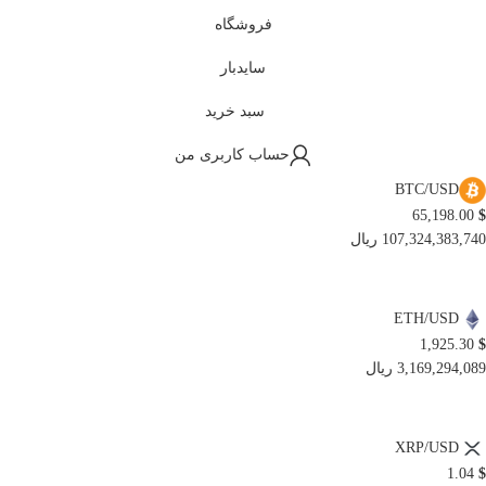
فروشگاه
سایدبار
سبد خرید
حساب کاربری من
BTC/USD
65,198.00
$
107,324,383,740 ریال
ETH/USD
1,925.30
$
3,169,294,089 ریال
XRP/USD
1.04
$