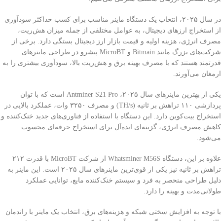
در سال ۲۰۲۵، انتخاب یک دستگاه ماینر مناسب برای کسب حداکثر سودآوری
از استخراج ارزهای دیجیتال، به عوامل مختلفی از جمله میزان هش‌ریت،
مصرف انرژی، هزینه اولیه و قیمت بازار ارز دیجیتال بستگی دارد. برخی از
شرکت‌های بزرگ مانند Bitmain و MicroBT پیشرو در طراحی ماینرهای
قدرتمند هستند که با مصرف بهینه برق و هش‌ریت بالا، سودآوری بیشتری را به
ارمغان می‌آورند.
یکی از بهترین ماینرهای سال ۲۰۲۵، Antminer S21 Pro است که با توان
پردازشی ۱۱۰ تراهش بر ثانیه (TH/s) و مصرف ۳۲۵۰ وات، عملکرد بالایی در
استخراج بیت‌کوین دارد. این دستگاه با استفاده از فناوری‌های جدید خنک‌کننده و
کاهش مصرف انرژی، گزینه‌ای ایده‌آل برای استخراج حرفه‌ای محسوب
می‌شود.
علاوه بر این، دستگاه Whatsminer M56S از شرکت MicroBT با قدرت ۲۱۲
تراهش بر ثانیه نیز یکی از قوی‌ترین ماینرهای سال ۲۰۲۵ است. این ماینر به
دلیل طراحی منحصر به فرد و سیستم خنک‌کننده مایع، توانایی عملکرد
طولانی‌مدت و بهینه را دارد.
با توجه به افزایش سختی شبکه و هزینه‌های برق، انتخاب یک ماینر با راندمان