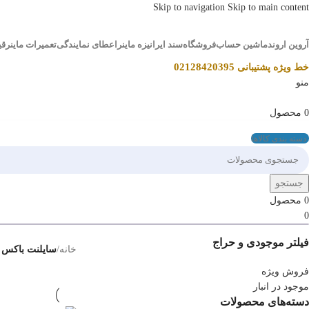
Skip to navigation
Skip to main content
آروین اروند
ماشین حساب
فروشگاه
سند ایرانیزه ماینر
اعطای نمایندگی
تعمیرات ماینر
قی
02128420395
خط ویژه پشتیبانی
منو
0
محصول
دسته بندی کالاها
جستجو
0
محصول
0
فیلتر موجودی و حراج
خانه
/
سایلنت باکس م
فروش ویژه
موجود در انبار
دسته‌های محصولات