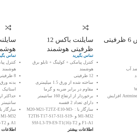
یتی
سایلنت باکس 12
ظرفیتی هوشمند
هوشمن
تماس بگیرید
تماس بگیر
کنترل پیامکی + کولینگ + تابلو برق
کنترل پیا
ضد آب
هوشمند
هوشمند
د
12 ظرفیتی
8 ظرفیتی
ساخته شده از ورق 1.5 میلیمتری
مقاوم در برابر ضربه و گرما
استاتیک
و برای استفاده از Antminer افزایش
برخوردار از ارتفاع 160 سانتیمتر
دارای تعداد 2 قفسه
سانتیمتر
سازگار با : M20-M21-T2TZ-E10-M3-
M1-M32 و T2TH-T17-S17-S11-S19-
F1-A1 و S9J-L3-T9-E9-T1(16)-T2
A1 و S9J-L3-T9-E9-T1(16)-T2
اطلاعات بیشتر
اطلاعات ب