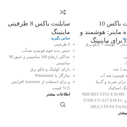
سایلنت باکس 10
سایلنت باکس 8 ظرفیتی
 ماینر: هوشمند و
ماینینگ
ید
تماس بگیرید
 برای ماینینگ
مکی + کولینگ + تابلو برق
8 ظرفیتی
جنس بدنه فوم فومیزه ضدآب
حداکثر ارتفاع 160 سانتیمتر و عمق 90
سانتیمتر
 عدد
دارای کولینگ و تابلو برق
 فومیزه ضد آب
سازگار با Whatsminer
برابر ضربه و گرما
و برای استفاده از Antminer افزایش
 استاتیک
15% قیمت
سازگار با M20-M21-T2TZ-E10-M3-
اطلاعات بیشتر
M1-M32 و T2TH-T17-S17-S19-F1-
یشتر