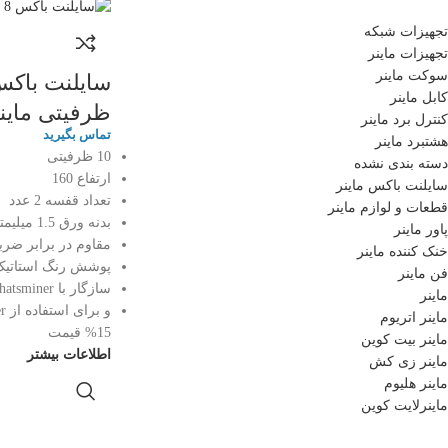
تجهیزات شبکه
تجهیزات ماینر
سوکت ماینر
کابل ماینر
ظرفیتی ماین
کنترل برد ماینر
تماس بگیرید
هشتبرد ماینر
10 ظرفیتی
دسته بندی نشده
ارتفاع 160
سایلنت باکس ماینر
تعداد قفسه 2 عدد
قطعات و لوازم ماینر
بدنه ورق 1.5 میلیمتری
پاور ماینر
مقاوم در برابر ضرب
خنک کننده ماینر
پوشش رنگ استاتی
فن ماینر
سازگار با Whatsminer
ماینر
ماینر اتریوم
15% قیمت
ماینر بیت کوین
اطلاعات بیشتر
ماینر زی کش
ماینر هلیوم
ماینرلایت کوین