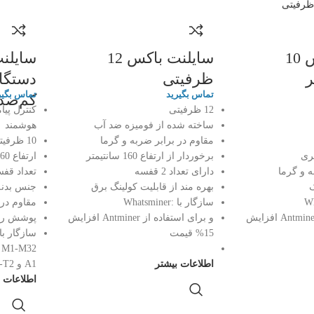
سایلنت باکس 10
سایلنت باکس 12
ر
ظرفیتی
دستگاه
تماس بگیرید
تماس بگیر
کم‌صدا
12 ظرفیتی
کنترل پیا
ساخته شده از فومیزه ضد آب
هوشمند
مقاوم در برابر ضربه و گرما
10 ظرفیتی
برخوردار از ارتفاع 160 سانتیمتر
ارتفاع 160
ه و گرما
دارای تعداد 2 قفسه
تعداد قفسه 2
ک
بهره مند از قابلیت کولینگ برق
جنس بدنه
سازگار با :Whatsminer
مقاوم در 
و برای استفاده از Antminer افزایش
و برای استفاده از Antminer افزایش
پوشش رنگ
15% قیمت
اطلاعات بیشتر
A1 و S9J-L3-T9-E9-T1(16)-T2
اطلاعات ب