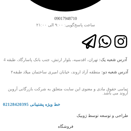
09017948710
ساعت پاسخ‌گویی: ۹:۰۰ الی ۲۱:۰۰
آدرس شعبه یک:
تهران، اقدسیه، بلوار ارتش، جنب بانک پاسارگاد، طبقه 4
آدرس شعبه دو:
منطقه آزاد اروند، خیابان امیری ساختمان میلاد طبقه۲
تمامی حقوق مادی و معنوی این سایت متعلق به شرکت بازرگانی آروین
آروند می باشد.
02128420395
خط ویژه پشتیبانی
طراحی و توسعه توسط ژوبیک
فروشگاه