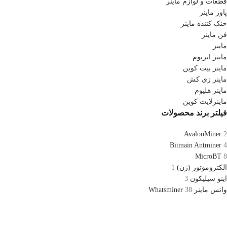
قطعات و لوازم ماینر
پاور ماینر
خنک کننده ماینر
فن ماینر
ماینر
ماینر اتریوم
ماینر بیت کوین
ماینر زی کش
ماینر هلیوم
ماینرلایت کوین
فیلتر برند محصولات
AvalonMiner
2
Bitmain Antminer
4
MicroBT
8
الکتروموتور (ژن)
1
اینو سیلیکون
3
واتس ماینر Whatsminer
38