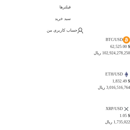
فیلترها
سبد خرید
حساب کاربری من
BTC/USD
62,525.00
$
102,924,278,250 ریال
ETH/USD
1,832.49
$
3,016,516,764 ریال
XRP/USD
1.05
$
1,735,022 ریال