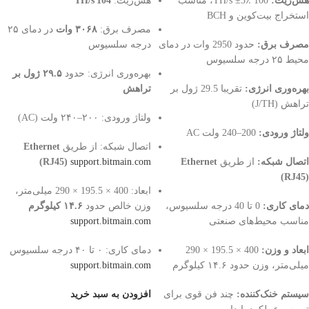
هش‌ریت:
100 TH/s ±3٪، مناسب
هش‌ریت:
104 TH/s
استخراج بیت‌کوین و BCH
مصرف برق:
۳۰۶۸ وات
در دمای ۲۵
مصرف برق:
حدود 2950 وات در دمای
درجه سلسیوس
محیط ۲۵ درجه سلسیوس
بهره‌وری انرژی: حدود
۲۹.۵ ژول بر
بهره‌وری انرژی:
تقریبا 29.5 ژول بر
تراهش
تراهش (J/TH)
ولتاژ ورودی: ۲۰۰–۲۴۰ ولت (AC)
ولتاژ ورودی:
200–240 ولت AC
اتصال شبکه: از طریق
Ethernet
اتصال شبکه:
از طریق
Ethernet
support.bitmain.com
(RJ45)
(RJ45)
ابعاد: 400 × 195.5 × 290 میلی‌متر،
دمای کاری:
0 تا 40 درجه سلسیوس،
وزن خالص حدود
۱۴.۶ کیلوگرم
مناسب محیط‌های صنعتی
support.bitmain.com
ابعاد و وزن:
400 × 195.5 × 290
دمای کاری: ۰ تا ۴۰ درجه سلسیوس
میلی‌متر، وزن حدود ۱۴.۶ کیلوگرم
support.bitmain.com
سیستم خنک‌کننده:
چند فن قوی برای
افزودن به سبد خرید