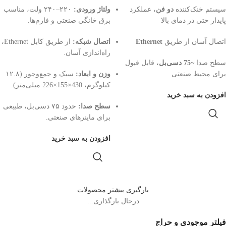
سیستم خنک‌کننده
دو فن
، عملکرد
ولتاژ ورودی:
۲۲۰–۲۴۰ ولت، مناسب
پایدار حتی در دمای بالا
برق خانگی صنعتی و فارم‌ها.
اتصال آسان از طریق
Ethernet
اتصال شبکه:
از طریق کابل Ethernet،
راه‌اندازی آسان.
سطح صدا
~75 دسی‌بل
، قابل قبول
برای محیط صنعتی
وزن و ابعاد:
سبک و جمع‌وجور (۱۲.۸
کیلوگرم، 430×155×226 میلی‌متر).
افزودن به سبد خرید
سطح صدا:
حدود ۷۵ دسی‌بل، طبیعی
برای ماینرهای صنعتی.
افزودن به سبد خرید
بارگیری بیشتر محصولات
درحال بارگذاری...
فیلتر موجودی و حراج