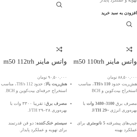
تهویه و عملکرد پایدار
افزودن به سبد خرید
واتس ماینر m50 110trh
واتس ماینر m50 112trh
۸۸,۵۰۰,۰۰۰
تومان
۹۰,۵۰۰,۰۰۰
تومان
هش‌ریت حدود
110 TH/s
، مناسب
هش‌ریت بالا:
حدود 112 TH/s، مناسب
استخراج بیت‌کوین و BCH
استخراج حرفه‌ای بیت‌کوین و BCH.
مصرف برق
3100–3480 وات
با
مصرف برق:
تقریبا ۳۳۰۰ وات با
بهره‌وری انرژی
~29 J/TH
بهره‌وری ۲۸–۲۹ J/TH.
چیپ‌های پیشرفته
5 نانومتری
برای
سیستم خنک‌کننده:
دو فن قدرتمند
عملکرد بهینه
برای تهویه و عملکرد پایدار.