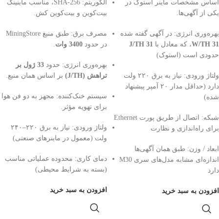
اساس مشخصات ماینر استوک در
الگوریتم: SHA‑256، مناسب ماینینگ
یکی از آگهی‌ها.
بیت‌کوین و بیت‌کوین کش.
بهره‌وری انرژی: در آگهی گفته شده
مصرف برق: طبق منبع MiningStore
31 W/TH
، که معادل با
31 J/TH
در حدود
3400 وات
.
حدودی است (استوک)
بهره‌وری انرژی: حدود
33 ژول بر
ولتاژ ورودی: نیاز به برق ۲۲۰ ولت
تراهش (J/TH)
بر اساس همان منبع.
دارد (حداقل مدار ۲۰ آمپر پیشنهاد
سیستم خنک‌کننده: مجهز به دو فن هوا
شده)
برای تهویه مؤثر.
شبکه: اتصال از طریق پورت Ethernet
ولتاژ ورودی: نیاز به برق ۲۲۰–۲۴۰
برای راه‌اندازی و نظارت
ولت (معمول در ماینرهای صنعتی)
ابعاد / وزن: طبق همان آگهی‌ها
دمای کاری: محدوده عملیاتی مناسب
اندازه‌ای مشابه مدل‌های سری M30
(بسته به شرایط محیطی)
دارد
افزودن به سبد خرید
افزودن به سبد خرید