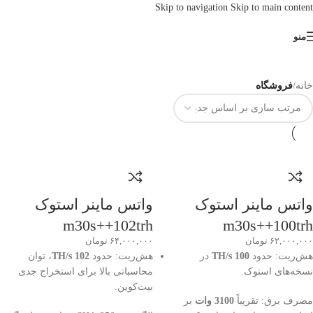
Skip to navigation
Skip to main content
منو
خانه
/
فروشگاه
واتس ماینر استوک
واتس ماینر استوک
m30s++102trh
m30s++100trh
۶۲,۰۰۰,۰۰۰
تومان
۶۴,۰۰۰,۰۰۰
تومان
هش‌ریت: حدود
100 TH/s
در
هش‌ریت: حدود
102 TH/s
، توان
نسخه‌های استوک.
محاسباتی بالا برای استخراج جدی
بیت‌کوین.
مصرف برق: تقریباً
3100 وات
بر