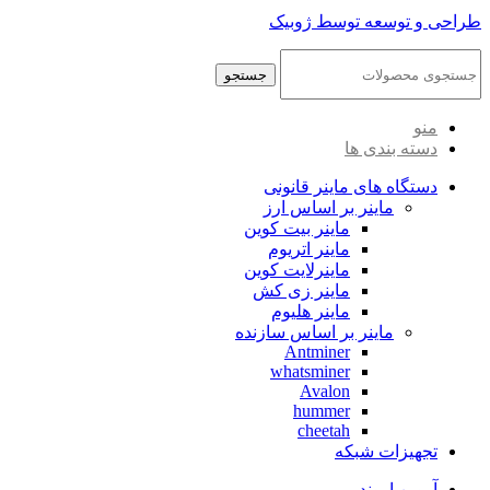
طراحی و توسعه توسط ژوبیک
جستجو
منو
دسته بندی ها
دستگاه های ماینر قانونی
ماینر بر اساس ارز
ماینر بیت کوین
ماینر اتریوم
ماینرلایت کوین
ماینر زی کش
ماینر هلیوم
ماینر بر اساس سازنده
Antminer
whatsminer
Avalon
hummer
cheetah
تجهیزات شبکه
آروین اروند