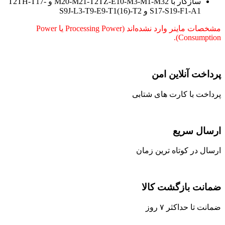
سازگار با M20-M21-T2TZ-E10-M3-M1-M32 و T2TH-T17-
S17-S19-F1-A1 و S9J-L3-T9-E9-T1(16)-T2
مشخصات ماینر وارد نشده‌اند (Processing Power یا Power
Consumption).
پرداخت آنلاین امن
پرداخت با کارت های شتابی
ارسال سریع
ارسال در کوتاه ترین زمان
ضمانت بازگشت کالا
ضمانت تا حداکثر ۷ روز