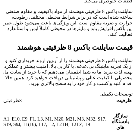
قطعات جلوگیری می‌کند.
سایلنت باکس 8 ظرفیتی هوشمند از مواد باکیفیت و مقاوم صنعتی
ساخته شده است که در برابر شرایط محیطی مختلف، رطوبت،
حرارت و ضربه مقاوم است. این ویژگی‌ها باعث می‌شود طول عمر
این باکس افزایش یابد و ماینرها در محیطی کاملاً ایمن و استاندارد
فعالیت کنند.
قیمت سایلنت باکس 8 ظرفیتی هوشمند
سایلنت باکس 8 ظرفیتی هوشمند را از آروین اروند خریداری کنید و
از یک تجربه ماینینگ بی‌دغدغه، با کارایی بالا، امنیت بیشتر و عملکرد
بهینه لذت ببرید. ما به شما اطمینان می‌دهیم که با خرید از سایت ما،
محصولی با کیفیت عالی و پشتیبانی دریافت خواهید کرد. همین حالا
اقدام کنید و کسب و کار خود را به سطح بالاتری ببرید.
توضیحات تکمیلی
ظرفیت
8ظرفیتی
سازگار
A1
,
E10
,
E9
,
F1
,
L3
,
M1
,
M20
,
M21
,
M3
,
M32
,
S17
,
بادستگاه
S19
,
S9J
,
T1(16)
,
T17
,
T2
,
T2TH
,
T2TZ
,
T9
های