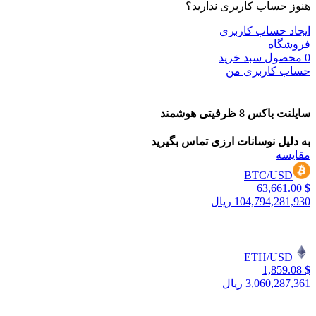
هنوز حساب کاربری ندارید؟
ایجاد حساب کاربری
فروشگاه
0
محصول
سبد خرید
حساب کاربری من
سایلنت باکس 8 ظرفیتی هوشمند
به دلیل نوسانات ارزی تماس بگیرید
مقایسه
BTC/USD
63,661.00
$
104,794,281,930 ریال
ETH/USD
1,859.08
$
3,060,287,361 ریال