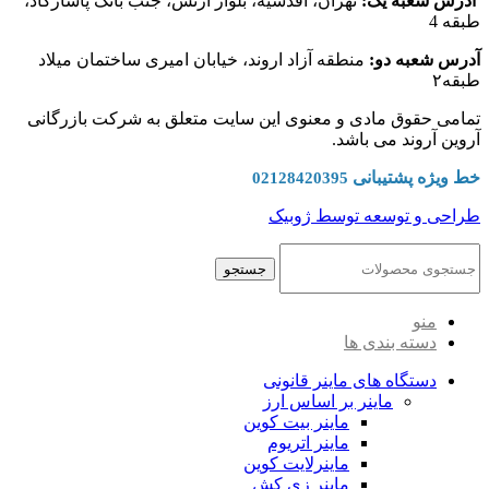
آدرس شعبه یک:
تهران، اقدسیه، بلوار ارتش، جنب بانک پاسارگاد،
طبقه 4
آدرس شعبه دو:
منطقه آزاد اروند، خیابان امیری ساختمان میلاد
طبقه۲
تمامی حقوق مادی و معنوی این سایت متعلق به شرکت بازرگانی
آروین آروند می باشد.
خط ویژه پشتیبانی
02128420395
طراحی و توسعه توسط ژوبیک
جستجو
منو
دسته بندی ها
دستگاه های ماینر قانونی
ماینر بر اساس ارز
ماینر بیت کوین
ماینر اتریوم
ماینرلایت کوین
ماینر زی کش