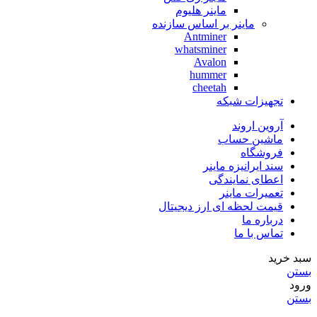
ماینر هلیوم
ماینر بر اساس سازنده
Antminer
whatsminer
Avalon
hummer
cheetah
تجهیزات شبکه
آروین اروند
ماشین حساب
فروشگاه
سند ایرانیزه ماینر
اعطای نمایندگی
تعمیرات ماینر
قیمت لحظه ای ارز دیجیتال
درباره ما
تماس با ما
سبد خرید
بستن
ورود
بستن