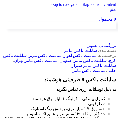
Skip to navigation
Skip to main content
منو
0
محصول
بزرگنمایی تصویر
دسته بندی
سایلنت باکس ماینر
برچسب ها
سایلنت باکس اهواز
,
سایلنت باکس تبریز
,
سایلنت باکس
کرج
,
سایلنت باکس ماینر اصفهان
,
سایلنت باکس ماینر تهران
,
سایلنت باکس ماینر شیراز
خانه
/
سایلنت باکس ماینر
سایلنت باکس 8 ظرفیتی هوشمند
به دلیل نوسانات ارزی تماس بگیرید
کنترل پیامکی + کولینگ + تابلو برق هوشمند
8 ظرفیتی
بدنه ورق 1.5 میلیمتری، پوشش رنگ استاتیک
حداکثر ارتفاع 160 سانتیمتر و عمق 90 سانتیمتر