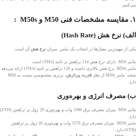
می‌کنیم.
۱
.
مقایسه مشخصات فنی
M50
و
M50s :
الف) نرخ هش
(Hash Rate)
یکی از مهم‌ترین معیارها در انتخاب یک ماینر، میزان
نرخ هش
آن است.
ماینر M50: دارای نرخ هش 114 تراهش بر ثانیه (TH/s) است.
ماینر M50s: نرخ هش بالاتری داشته و 126 تراهش بر ثانیه (TH/s) ارائه می‌دهد.
نتیجه: ماینر M50s از نظر
قدرت پردازش
، برتری محسوسی نسبت به M50
دارد.
ب) مصرف انرژی و بهره‌وری
ماینر M50: میزان مصرف برق 3306 وات و بهره‌وری 29 ژول بر تراهش (J/TH)
دارد.
ماینر M50s: میزان مصرف برق 3276 وات و بهره‌وری 26 ژول بر تراهش
(J/TH) دارد.