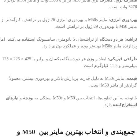
مصرف برق:
مصرف برق ماینر M50 برابر با 3306 وات و ماینر M50s برابر با
3276 وات است.
بهره‌وری انرژی:
ماینر M50s با بهره‌وری انرژی 26 ژول بر تراهش، کارآمدتر از
ماینر M50 با بهره‌وری 29 ژول بر تراهش است.
تراشه:
هر دو دستگاه از تراشه‌های 5 نانومتری سامسونگ استفاده می‌کنند، اما
پردازنده ماینر M50s بهینه‌تر بوده و عملکرد بهتری دارد.
طراحی فیزیکی:
ابعاد و وزن هر دو دستگاه یکسان و برابر با 425 × 225 × 125
میلی‌متر و 11.5 کیلوگرم است.
قیمت:
ماینر M50s به دلیل قدرت پردازش بالاتر و بهره‌وری بیشتر، معمولاً
گران‌تر از ماینر M50 است.
با توجه به این تفاوت‌ها، انتخاب بین M50 و M50s بستگی به
بودجه
و
نیازهای
استخراج‌کننده
دارد.
جمع‌بندی و انتخاب بهترین ماینر بین M50 و