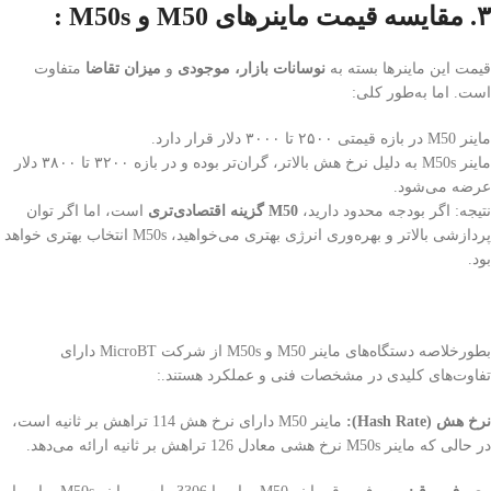
۳
.
مقایسه قیمت ماینرهای
M50
و
M50s :
قیمت این ماینرها بسته به
نوسانات بازار، موجودی
و
میزان تقاضا
متفاوت
است. اما به‌طور کلی:
ماینر M50 در بازه قیمتی ۲۵۰۰ تا ۳۰۰۰ دلار قرار دارد.
ماینر M50s به دلیل نرخ هش بالاتر، گران‌تر بوده و در بازه ۳۲۰۰ تا ۳۸۰۰ دلار
عرضه می‌شود.
نتیجه: اگر بودجه محدود دارید،
M50
گزینه اقتصادی‌تری
است، اما اگر توان
پردازشی بالاتر و بهره‌وری انرژی بهتری می‌خواهید، M50s انتخاب بهتری خواهد
بود.
بطورخلاصه دستگاه‌های ماینر M50 و M50s از شرکت MicroBT دارای
تفاوت‌های کلیدی در مشخصات فنی و عملکرد هستند.:
نرخ هش (Hash Rate):
ماینر M50 دارای نرخ هش 114 تراهش بر ثانیه است،
در حالی که ماینر M50s نرخ هشی معادل 126 تراهش بر ثانیه ارائه می‌دهد.