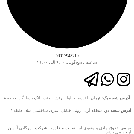
09017948710
ساعت پاسخ‌گویی: ۹:۰۰ الی ۲۱:۰۰
آدرس شعبه یک:
تهران، اقدسیه، بلوار ارتش، جنب بانک پاسارگاد، طبقه 4
آدرس شعبه دو:
منطقه آزاد اروند، خیابان امیری ساختمان میلاد طبقه۲
تمامی حقوق مادی و معنوی این سایت متعلق به شرکت بازرگانی آروین
آروند می باشد.