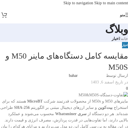
Skip to navigation
Skip to main content
منو
وبلاگ
خانه
/
اخبار
اخبار
مقایسه کامل دستگاه‌های ماینر M50 و
M50S
ارسال توسط
bahar
در تاریخ اسفند 6, 1403
0
ماینرهای M50 و M50s از محصولات قدرتمند شرکت
MicroBT
هستند که برای
استخراج
بیت‌کوین
و سایر ارزهای دیجیتال مبتنی بر الگوریتم
SHA-256
طراحی
شده‌اند. هر دو دستگاه از
سری
Whatsminer
محسوب می‌شوند و عملکرد
بالایی دارند، اما تفاوت‌هایی در قدرت پردازش، مصرف انرژی و قیمت دارند.
در این مقاله به بررسی کامل این دو مدل می‌پردازیم و مزایای هرکدام را بیان