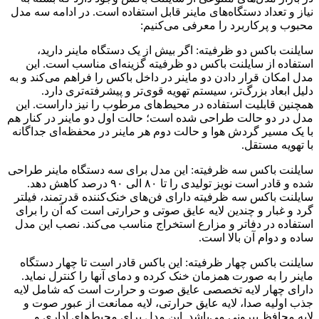
نیاز و تعداد دستگاه‌های ماینر قابل استفاده است. در ادامه سه مدل
محبوب و پرکاربرد را معرفی می‌کنیم:
سایلنت باکس دو ظرفیته: اگر بیش از یک دستگاه ماینر دارید،
استفاده از سایلنت باکس دو ظرفیته گزینه‌ای مناسب است. این
مدل امکان قرار دادن دو ماینر در داخل باکس را فراهم می‌کند و به
دلیل ابعاد بزرگ‌تر، سیستم تهویه قوی‌تر و پیشرفته‌تری دارد.
همچنین قابلیت استفاده در محیط‌های مرطوب را نیز داراست. این
مدل در دو حالت طراحی شده است؛ حالت اول دو ماینر در کنار هم
با یک مسیر گردش هوا و حالت دوم هر ماینر در محفظه‌ای جداگانه
با تهویه مستقل.
سایلنت باکس سه ظرفیته: این مدل برای سه دستگاه ماینر طراحی
شده و قادر است نویز تولیدی را تا ۸۰ الی ۹۰ درصد کاهش دهد.
سایلنت باکس سه ظرفیته دارای فن‌های خنک‌کننده قدرتمند، فیلتر
گرد و غبار و چندین لایه عایق صوتی و حرارتی است که آن را برای
استفاده در دفاتر و مزارع استخراج مناسب می‌کند. نصب این مدل
ساده و دوام آن بالا است.
سایلنت باکس چهار ظرفیته: این باکس قادر است تا چهار دستگاه
ماینر را به صورت همزمان خنک کرده و دمای آنها را کنترل نماید.
دارای چهار لایه تخصصی عایق صوت و حرارت است که شامل لایه
جذب اولیه صدا، لایه عایق حرارتی، لایه ممانعت از عبور صوت و
لایه محافظ بیرونی می‌باشد. این مدل برای محیط‌های اداری و