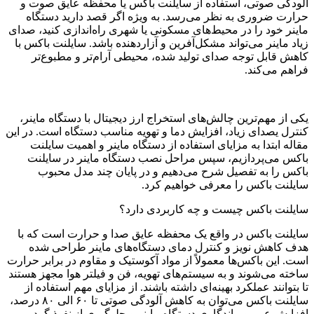
آلودگی صوتی، استفاده از سایلنت باکس یا محفظه عایق صوت و
حرارت ضروری به نظر می‌رسد. به ویژه اگر قصد دارید دستگاه
ماینر خود را در محیط‌های مسکونی یا شهری راه‌اندازی کنید، صدای
زیاد ماینر می‌تواند مشکل‌آفرین و آزاردهنده باشد. سایلنت باکس با
کاهش قابل توجه صدای تولید شده، محیطی آرام‌تر و مطبوع‌تر
فراهم می‌کند.
یکی از مهم‌ترین چالش‌های استخراج ارز دیجیتال با دستگاه ماینر،
کنترل یصدای زیاد، افزایش دما و تهویه مناسب دستگاه است. در این
مقاله ابتدا به مزایای استفاده از دستگاه ماینر و اهمیت سایلنت
باکس می‌پردازیم، سپس مراحل نصب دستگاه ماینر در سایلنت
باکس را به تفصیل شرح می‌دهیم و در پایان چند مدل محبوب
سایلنت باکس را معرفی خواهیم کرد.
سایلنت باکس چیست و چه کاربردی دارد؟
سایلنت باکس در واقع یک محفظه عایق صدا و حرارت است که با
هدف کاهش نویز و کنترل دمای دستگاه‌های ماینر طراحی شده
است. این باکس‌ها معمولاً از مواد آکوستیک و مقاوم در برابر حرارت
ساخته می‌شوند و به سیستم‌های تهویه، فن و فیلتر هوا مجهز هستند
تا بتوانند عملکرد بهینه‌ای داشته باشند. از مزایای مهم استفاده از
سایلنت باکس می‌توان به کاهش آلودگی صوتی تا ۶۰ الی ۸۰ درصد،
افزایش عمر و ماندگاری دستگاه ماینر و جلوگیری از نفوذ گرد و