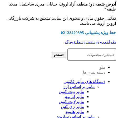
آدرس شعبه دو:
منطقه آزاد اروند، خیابان امیری ساختمان میلاد
طبقه۲
تمامی حقوق مادی و معنوی این سایت متعلق به شرکت بازرگانی
آروین آروند می باشد.
خط ویژه پشتیبانی
02128420395
طراحی و توسعه توسط ژوبیک
جستجو
منو
دسته بندی ها
دستگاه های ماینر قانونی
ماینر بر اساس ارز
ماینر بیت کوین
ماینر اتریوم
ماینرلایت کوین
ماینر زی کش
ماینر هلیوم
ماینر بر اساس سازنده