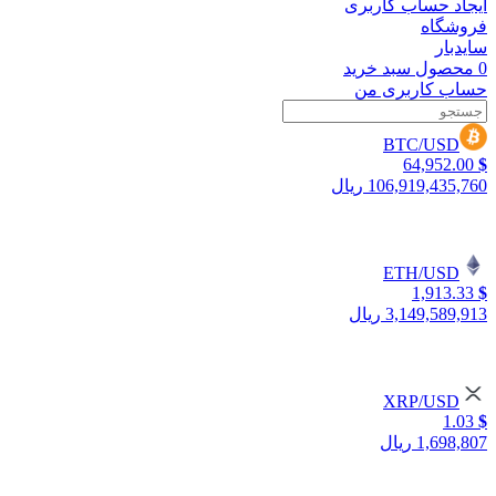
ایجاد حساب کاربری
فروشگاه
سایدبار
0
محصول
سبد خرید
حساب کاربری من
BTC/USD
64,952.00
$
106,919,435,760 ریال
ETH/USD
1,913.33
$
3,149,589,913 ریال
XRP/USD
1.03
$
1,698,807 ریال