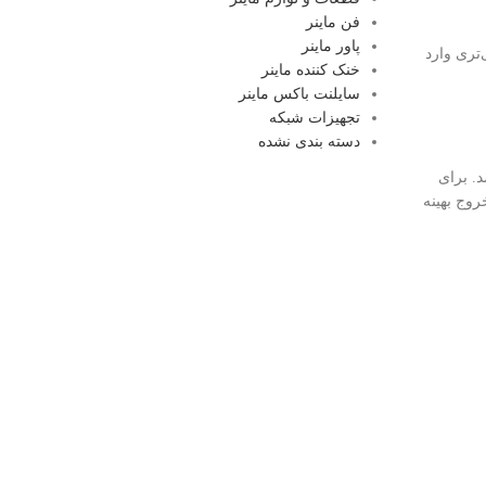
فن ماینر
پاور ماینر
عودی قوی‌تری وارد
خنک کننده ماینر
سایلنت باکس ماینر
تجهیزات شبکه
دسته بندی نشده
د. برای
روج بهینه