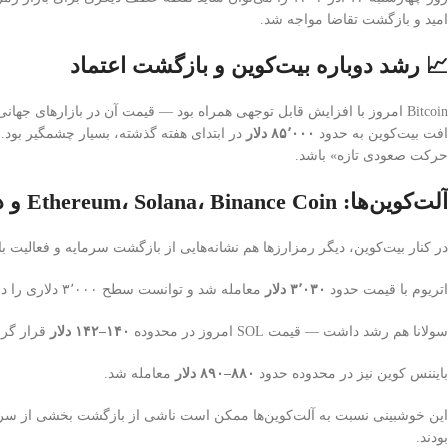
امید و بازگشت تقاضا مواجه شد.
📈 رشد دوباره بیت‌کوین و بازگشت اعتماد
Bitcoin امروز با افزایش قابل توجهی همراه بود — قیمت آن در بازارهای جهانی به حدود
افت بیت‌کوین به حدود
۸۵٬۰۰۰ دلار
در ابتدای هفته گذشته، بسیار چشمگیر بود. ت
حرکت صعودی تازه» باشد.
آلت‌کوین‌ها: Ethereum، Solana، Binance Coin و دیگران
در کنار بیت‌کوین، دیگر رمزارزها هم نشانه‌هایی از بازگشت سرمایه و فعالیت باز
اتریوم با قیمت حدود
۳٬۰۳۰ دلار
معامله شد و توانست سطح ۳٬۰۰۰ دلاری را دوباره پس بگیرد.
سولانا هم رشد داشت — قیمت SOL امروز در محدوده
۱۴۰–۱۴۲ دلار
قرار گرف
بایننس کوین نیز در محدوده حدود
۸۸۰–۸۹۰ دلار
معامله شد.
بودند.