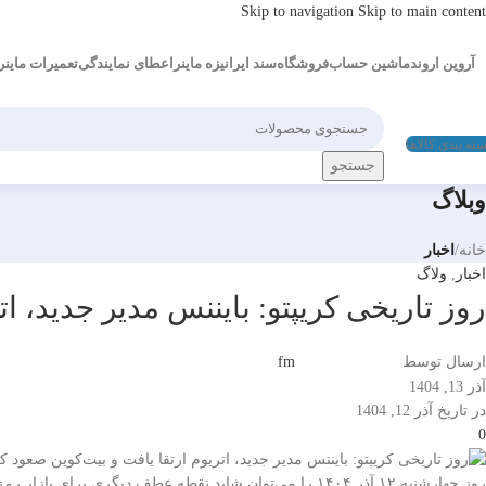
Skip to navigation
Skip to main content
آروین اروند
ماشین حساب
فروشگاه
سند ایرانیزه ماینر
اعطای نمایندگی
تعمیرات ماینر
ته بندی کالاها
جستجو
وبلاگ
خانه
/
اخبار
اخبار
,
ولاگ
روز تاریخی کریپتو: بایننس مدیر جدید، ات
ارسال توسط
fm
آذر 13, 1404
در تاریخ آذر 12, 1404
0
روز چهارشنبه ۱۲ آذر ۱۴۰۴ را می‌توان شاید نقطه عطف دیگری 