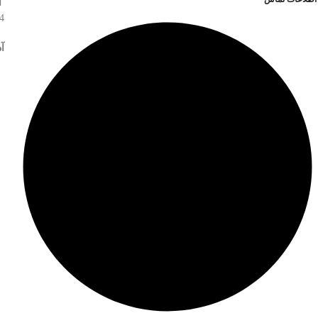
آ
4
آ