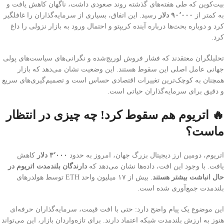
بیت‌کوین که طی هفته‌های گذشته روند صعودی داشت، ناگهان کاهش یافت و
به کمتر از
۹۰٬۰۰۰ دلار
رسید. این اتفاق، بسیاری از سرمایه‌گذاران را غافلگیر
کرد و دوباره بحث‌ها درباره آینده کریپتو و احتمال ورود به بازار نزولی را داغ
کرد.
تحلیلگران معتقدند که فشار فروش لوریج‌شده و نگرانی‌های سیاست‌های پولی
جهانی عامل اصلی این سقوط هستند. این وضعیت نشان می‌دهد که بازار
همچنان به کوچک‌ترین تغییرات اقتصادی حساس است و تصمیم‌گیری‌های سریع
و دقیق برای سرمایه‌گذاران حیاتی است.
🔥 اتریوم هم سقوط کرد! چه چیزی در انتظار
ماست؟
اتریوم، دومین ارز دیجیتال بزرگ جهان، امروز به حدود
۳٬۰۰۰ دلار
کاهش
یافت. با وجود این افت، داده‌ها نشان می‌دهد که
دارندگان بلندمدت اتریوم در
حال انباشت بیشتر هستند
. بیش از ۱۷ میلیون واحد ETH توسط هولدرهای
بلندمدت جمع‌آوری شده است.
این موضوع یک پیام واضح دارد: حتی با افت قیمت، سرمایه‌گذاران حرفه‌ای
هنوز به ارزش بلندمدت شبکه اعتماد دارند. برای تازه‌واردان بازار، این می‌تواند