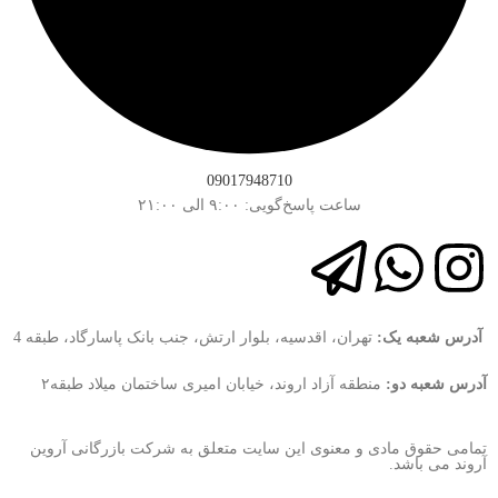
09017948710
ساعت پاسخ‌گویی: ۹:۰۰ الی ۲۱:۰۰
آدرس شعبه یک:
تهران، اقدسیه، بلوار ارتش، جنب بانک پاسارگاد، طبقه 4
آدرس شعبه دو:
منطقه آزاد اروند، خیابان امیری ساختمان میلاد طبقه۲
تمامی حقوق مادی و معنوی این سایت متعلق به شرکت بازرگانی آروین
آروند می باشد.