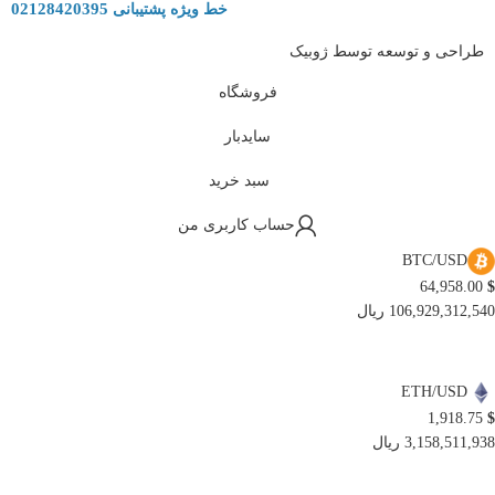
02128420395
خط ویژه پشتیبانی
طراحی و توسعه توسط ژوبیک
فروشگاه
سایدبار
سبد خرید
حساب کاربری من
BTC/USD
64,958.00
$
106,929,312,540 ریال
ETH/USD
1,918.75
$
3,158,511,938 ریال