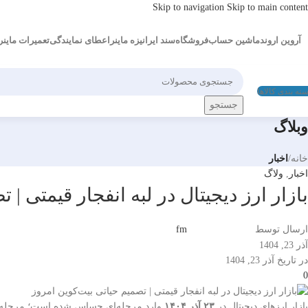
Skip to navigation
Skip to main content
آروین اروند
ماشین حساب
فروشگاه
سند ایرانیزه ماینر
اعطای نمایندگی
تعمیرات ماینر
ته بندی کالاها
جستجو
وبلاگ
خانه
/
اخبار
اخبار
,
ولاگ
بازار ارز دیجیتال در لبه انفجار قیمتی | 
ارسال توسط
fm
آذر 23, 1404
در تاریخ آذر 23, 1404
0
بازار ارزهای دیجیتال در
۲۳ آذر ۱۴۰۴
وارد مرحله‌ای حساس شده است؛ مرحله‌ای ک