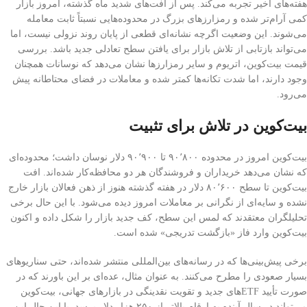
هفته‌های اخیر تجربه می‌کند. پس از افت‌های شدید ماه گذشته، امروز بازار
کمی آرام‌تر شده و رمزارزهای بزرگ در محدوده‌هایی نسبتاً ثابت معامله
می‌شوند. این وضعیت اگرچه نشانه‌ای قطعی از پایان روند نزولی نیست، اما
می‌تواند بازتابی از تلاش بازار برای یافتن سطح تعادلی جدید باشد. بررسی
قیمت‌ بیت‌کوین، اتریوم و سایر رمزارزها نشان می‌دهد که نوسانات همچنان
وجود دارند، اما شدت تکانه‌ها کمتر شده و معاملات در فضای محتاطانه پیش
می‌رود.
بیت‌کوین در تلاش برای تثبیت
بیت‌کوین امروز در محدوده ۹۰٬۸۰۰ تا ۹۰٬۹۰۰ دلار نوسان داشت؛ محدوده‌ای
که نشان می‌دهد خریداران و فروشندگان هر دو محافظه‌کار شده‌اند. افت
بیت‌کوین تا سطح ۸۰٬۶۰۰ دلار در هفته گذشته هنوز از ذهن فعالان بازار خارج
نشده و سایه‌ای از نگرانی بر معاملات امروز دیده می‌شود. با این حال برخی
تحلیلگران معتقدند که لمس این سطح، کف جدید بازار را شکل داده و اکنون
بیت‌کوین وارد فاز «بازگشت تدریجی» شده است.
برخی پیش‌بینی‌ها که در رسانه‌های بین‌المللی منتشر شده‌اند، حتی سناریوهای
بسیار صعودی را مطرح می‌کنند. به عنوان مثال، عده‌ای بر این باورند که در
صورت تأیید ETFهای جدید و تقویت نقدینگی در بازارهای جهانی، بیت‌کوین
می‌تواند در سال آینده به ارقام بالاتر از ۲۵۰ هزار دلار برسد. با این حال این