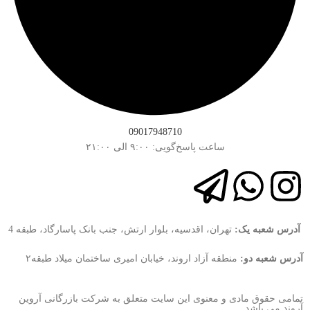
09017948710
ساعت پاسخ‌گویی: ۹:۰۰ الی ۲۱:۰۰
آدرس شعبه یک:
تهران، اقدسیه، بلوار ارتش، جنب بانک پاسارگاد، طبقه 4
آدرس شعبه دو:
منطقه آزاد اروند، خیابان امیری ساختمان میلاد طبقه۲
تمامی حقوق مادی و معنوی این سایت متعلق به شرکت بازرگانی آروین
آروند می باشد.