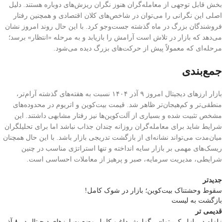
بخش قابل توجهی از معامله‌گران هنوز نگران ریزش‌های دوباره هستند. دلیل
اصلی این نگرانی را می‌توان در شاخص‌های کلان اقتصادی و همچنین رفتار
فروشندگان بزرگ در ماه گذشته جست‌وجو کرد. با این حال روند امروز نشان
می‌دهد که بازار در تلاش است آرامش را بازیابد و به مرحله «انتظار» برسد؛
مرحله‌ای که معمولاً پیش از حرکت‌های بزرگ دیده می‌شود.
جمع‌بندی
بازار ارزهای دیجیتال امروز ۹ آذر ۱۴۰۴ نسبت به هفته‌های گذشته آرام‌تر،
منطقی‌تر و کم‌هیجان‌تر ظاهر شد. قیمت بیت‌کوین و اتریوم در محدوده‌های
مشخص تثبیت شده و بسیاری از آلت‌کوین‌ها نیز رفتار مشابهی داشتند. این
شرایط شاید برای معامله‌گران روزانه چندان جذاب نباشد اما برای تحلیلگران
میان‌مدت می‌تواند نشانه‌ای از بازگشت تدریجی بازار باشد. با این حال همچنان
ریسک‌های مهمی بر بازار سایه انداخته و تنها استراتژی مناسب در چنین
شرایطی، مدیریت سرمایه، صبر و پرهیز از معاملات احساسی است.
جدیدتر
سقوط وحشتناک بیت‌کوین؛ بازار در شوک کامل!
بازگشت به لیست
قدیمی تر
زلزله در بازار کریپتو!» – گزارش داغ و کامل وضعیت ارزهای دیجیتال در ۸ آذر