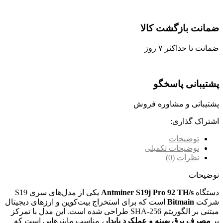
ضمانت بازگشت کالا
ضمانت تا حداکثر ۷ روز
پشتیبانی پاسخگو
پشتیبانی و مشاوره فروش
اشتراک گذاری:
توضیحات
توضیحات تکمیلی
نظرات (0)
توضیحات
دستگاه
Antminer S19j Pro 92 TH/s
یکی از مدل‌های سری S19
شرکت
Bitmain
است که برای استخراج بیت‌کوین و ارزهای دیجیتال
مبتنی بر الگوریتم SHA‑256 طراحی شده است. این مدل با تمرکز
بر
مصرف برق بهینه و عملکرد پایدار
، مناسب ماینرهایی است که