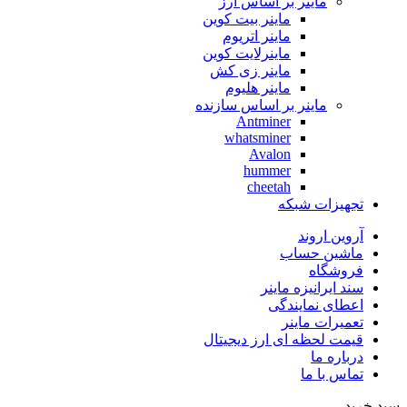
ماینر بر اساس ارز
ماینر بیت کوین
ماینر اتریوم
ماینرلایت کوین
ماینر زی کش
ماینر هلیوم
ماینر بر اساس سازنده
Antminer
whatsminer
Avalon
hummer
cheetah
تجهیزات شبکه
آروین اروند
ماشین حساب
فروشگاه
سند ایرانیزه ماینر
اعطای نمایندگی
تعمیرات ماینر
قیمت لحظه ای ارز دیجیتال
درباره ما
تماس با ما
سبد خرید