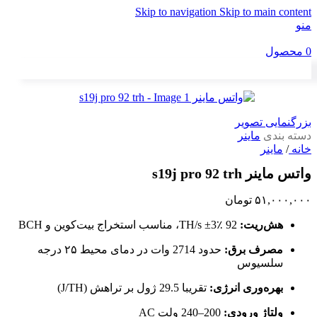
Skip to navigation
Skip to main content
منو
0
محصول
بزرگنمایی تصویر
دسته بندی
ماینر
خانه
/
ماینر
واتس ماینر s19j pro 92 trh
۵۱,۰۰۰,۰۰۰
تومان
هش‌ریت:
92 TH/s ±3٪، مناسب استخراج بیت‌کوین و BCH
مصرف برق:
حدود 2714 وات در دمای محیط ۲۵ درجه
سلسیوس
بهره‌وری انرژی:
تقریبا 29.5 ژول بر تراهش (J/TH)
ولتاژ ورودی:
200–240 ولت AC