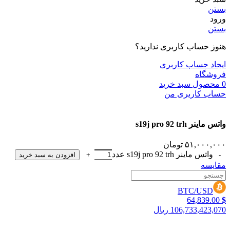
بستن
ورود
بستن
هنوز حساب کاربری ندارید؟
ایجاد حساب کاربری
فروشگاه
0
محصول
سبد خرید
حساب کاربری من
واتس ماینر s19j pro 92 trh
۵۱,۰۰۰,۰۰۰
تومان
واتس ماینر s19j pro 92 trh عدد
افزودن به سبد خرید
مقایسه
BTC/USD
64,839.00
$
106,733,423,070 ریال