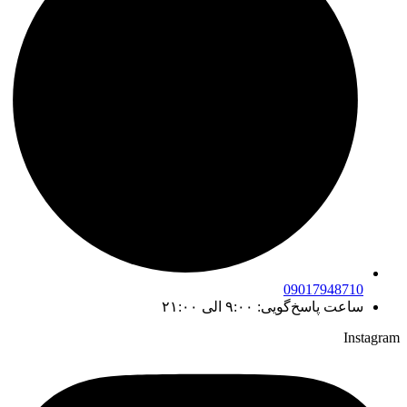
09017948710
ساعت پاسخ‌گویی: ۹:۰۰ الی ۲۱:۰۰
Instagram