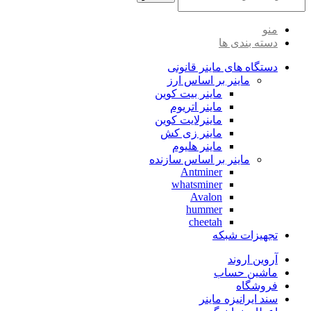
منو
دسته بندی ها
دستگاه های ماینر قانونی
ماینر بر اساس ارز
ماینر بیت کوین
ماینر اتریوم
ماینرلایت کوین
ماینر زی کش
ماینر هلیوم
ماینر بر اساس سازنده
Antminer
whatsminer
Avalon
hummer
cheetah
تجهیزات شبکه
آروین اروند
ماشین حساب
فروشگاه
سند ایرانیزه ماینر