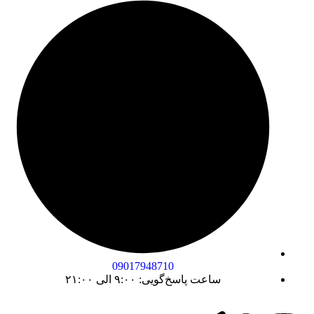
09017948710
ساعت پاسخ‌گویی: ۹:۰۰ الی ۲۱:۰۰