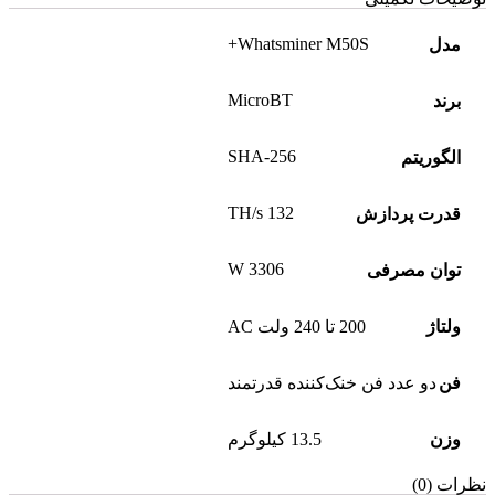
Whatsminer M50S+
مدل
MicroBT
برند
SHA-256
الگوریتم
132 TH/s
قدرت پردازش
3306 W
توان مصرفی
ولتاژ
200 تا 240 ولت AC
فن
دو عدد فن خنک‌کننده قدرتمند
وزن
13.5 کیلوگرم
نظرات (0)