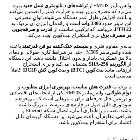
واتس‌ماینر M50S+ از
تراشه‌های 5 نانومتری نسل جدید
بهره
می‌برد که مصرف برق بهینه و حرارت کمتر را تضمین می‌کنند
و باعث افزایش طول عمر دستگاه می‌شوند. توان مصرفی
این ماینر حدود
3306 وات
است و راندمان انرژی آن نزدیک به
22 J/TH
می‌باشد که ترکیبی مناسب از
قدرت و صرفه‌جویی
در مصرف برق
برای استخراج بیت‌کوین ایجاد می‌کند.
بدنه‌ی مقاوم فلزی و
سیستم خنک‌کننده دو فن قدرتمند
باعث
شده واتس‌ماینر M50S+ حتی در شرایط کاری طولانی و دمای
بالا نیز عملکردی پایدار و بدون اختلال داشته باشد. این دستگاه
از
الگوریتم SHA-256
پشتیبانی می‌کند و برای استخراج
ارزهایی مانند
بیت‌کوین (BTC)
و
بیت‌کوین کش (BCH)
کاملاً
مناسب است.
با توجه به
قدرت هش مناسب، بهره‌وری انرژی مطلوب و
دوام طولانی
، واتس‌ماینر M50S+ یکی از انتخاب‌های اقتصادی
و در عین حال حرفه‌ای برای ماینرهایی است که می‌خواهند
سودآوری قابل قبول در فارم‌های متوسط تا بزرگ داشته
باشند. نصب و راه‌اندازی آسان، اتصال شبکه Ethernet و
طراحی مقاوم آن باعث می‌شود این دستگاه گزینه‌ای قابل
اعتماد برای استخراج بیت‌کوین باشد.
توضیحات تکمیلی