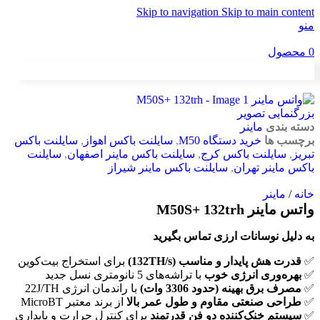
Skip to navigation
Skip to main content
منو
0
محصول
بزرگنمایی تصویر
دسته بندی
ماینر
برچسب ها
خرید دستگاه M50
,
سایلنت باکس اهواز
,
سایلنت باکس
تبریز
,
سایلنت باکس کرج
,
سایلنت باکس ماینر اصفهان
,
سایلنت
باکس ماینر تهران
,
سایلنت باکس ماینر شیراز
خانه
/
ماینر
واتس ماینر M50S+ 132trh
به دلیل نوسانات ارزی تماس بگیرید
✅
قدرت هش پایدار و مناسب (132TH/s)
برای استخراج بیت‌کوین
✅
بهره‌وری انرژی خوب
با تراشه‌های 5 نانومتری نسل جدید
✅
مصرف برق بهینه (حدود 3306 وات)
با راندمان انرژی 22J/TH
✅
طراحی صنعتی مقاوم و طول عمر بالا
از برند معتبر MicroBT
✅
سیستم خنک‌کننده دو فن قدرتمند
برای کنترل حرارت و پایداری