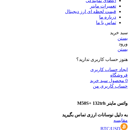
اعطای نمایندگی
تعمیرات ماینر
قیمت لحظه ای ارز دیجیتال
درباره ما
تماس با ما
سبد خرید
بستن
ورود
بستن
هنوز حساب کاربری ندارید؟
ایجاد حساب کاربری
فروشگاه
0
محصول
سبد خرید
حساب کاربری من
واتس ماینر M50S+ 132trh
به دلیل نوسانات ارزی تماس بگیرید
مقایسه
BTC/USD