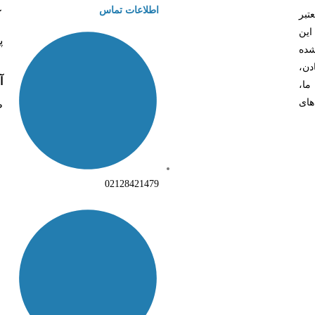
اطلاعات تماس
تبر
آ
این
پ
شده
دن،
آ
ما،
های
ط
02128421479