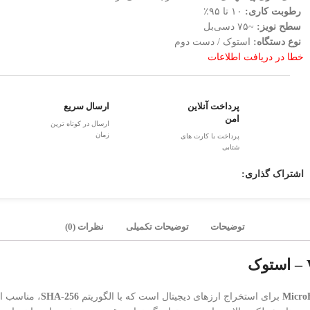
رطوبت کاری:
۱۰ تا ۹۵٪
سطح نویز:
~۷۵ دسی‌بل
نوع دستگاه:
استوک / دست دوم
خطا در دریافت اطلاعات
پرداخت آنلاین
ارسال سریع
امن
ارسال در کوتاه ترین
زمان
پرداخت با کارت های
شتابی
اشتراک گذاری:
توضیحات
توضیحات تکمیلی
نظرات (0)
Micro
برای استخراج ارزهای دیجیتال است که با الگوریتم
SHA‑256
، مناسب ا