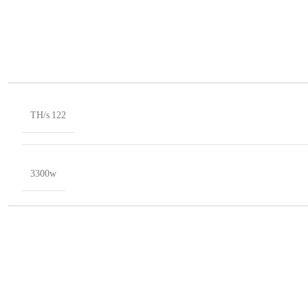
122 TH/s
3300w