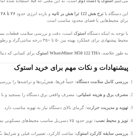
می‌کنیم
استوک یا دست دوم
است، به این معنی که قبلاً استفاده شده اما ه
این دستگاه با
نرخ هش 122 ترا هش بر ثانیه
و بازده انرژی حدود
۲۶ تا ۲۸ ژول بر ترا هش
برای محیط‌هایی با فضای محدود مناسب است.
با توجه به اینکه دستگاه
استوک
محیط پیشنهادی برای عملکرد بهینه بین ‑۵ تا +۳۵ درجه سانتی‌گراد و رطوبت ۱۰ تا ۹۵٪ است.
به طور خلاصه،
WhatsMiner M50 122 TH/s استوک
برای کسانی که دنبا
پیشنهادات و نکات مهم برای خرید استوک
بررسی کامل سلامت دستگاه:
حتماً فن‌ها، هش‌بُردها و تراشه‌ها را برر
مصرف برق و هزینه عملیاتی:
مصرف واقعی برق دستگاه را بسنجید و با ق
تهویه و مدیریت حرارت:
گرمای بالای دستگاه نیاز به تهویه مناسب دارد.
نویز و محیط نصب:
نویز حدود ۷۵ دسی‌بل مناسب محیط‌های مسکونی نیست؛ محیط جداگانه در نظر بگیرید.
بررسی سابقه کارکرد استوک:
ساعت کارکرد، تعمیرات قبلی و شرایط نگهد