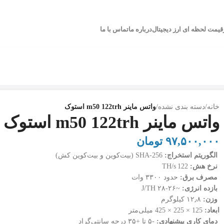
قیمت لحظه ای ارز دیجیتال
درباره ما
تماس با ما
خانه
/
دسته بندی نشده
/
واتس ماینر m50 122trh استوک
واتس ماینر m50 122trh استوک
۹۷,۵۰۰,۰۰۰
تومان
الگوریتم استخراج:
SHA‑256 (بیت‌کوین و بیت‌کوین کش)
نرخ هش:
122 TH/s
مصرف برق:
حدود ۳۳۰۰ وات
بازده انرژی:
~۲۶‑۲۸ J/TH
وزن:
۱۲٫۸ کیلوگرم
ابعاد:
125 × 225 × 425 میلی‌متر
دمای کاری پیشنهادی:
‑۵ تا +۳۵ درجه سانتی‌گراد