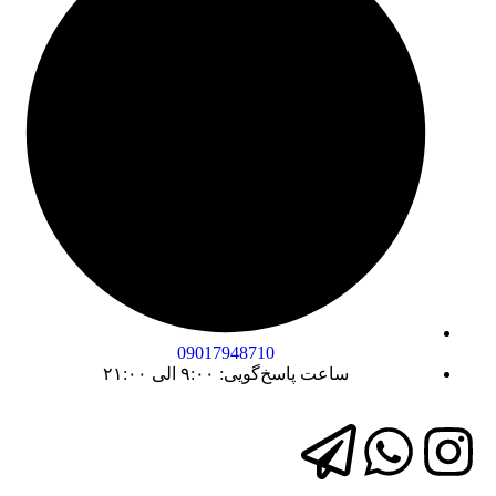
09017948710
ساعت پاسخ‌گویی: ۹:۰۰ الی ۲۱:۰۰