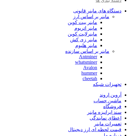
دسته بندی ها
دستگاه های ماینر قانونی
ماینر بر اساس ارز
ماینر بیت کوین
ماینر اتریوم
ماینرلایت کوین
ماینر زی کش
ماینر هلیوم
ماینر بر اساس سازنده
Antminer
whatsminer
Avalon
hummer
cheetah
تجهیزات شبکه
آروین اروند
ماشین حساب
فروشگاه
سند ایرانیزه ماینر
اعطای نمایندگی
تعمیرات ماینر
قیمت لحظه ای ارز دیجیتال
درباره ما