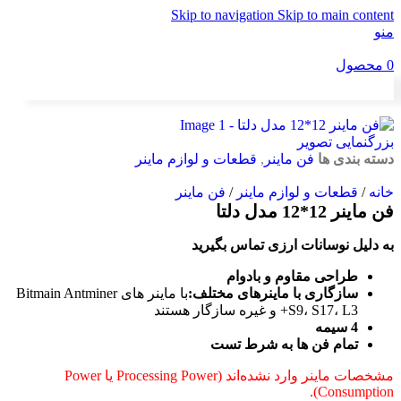
Skip to navigation
Skip to main content
منو
0
محصول
بزرگنمایی تصویر
دسته بندی ها
فن ماینر
,
قطعات و لوازم ماینر
خانه
/
قطعات و لوازم ماینر
/
فن ماینر
فن ماینر 12*12 مدل دلتا
به دلیل نوسانات ارزی تماس بگیرید
طراحی مقاوم و بادوام
سازگاری با ماینرهای مختلف:
با ماینر های Bitmain Antminer
S9، S17، L3+ و غیره سازگار هستند
4 سیمه
تمام فن ها به شرط تست
مشخصات ماینر وارد نشده‌اند (Processing Power یا Power
Consumption).