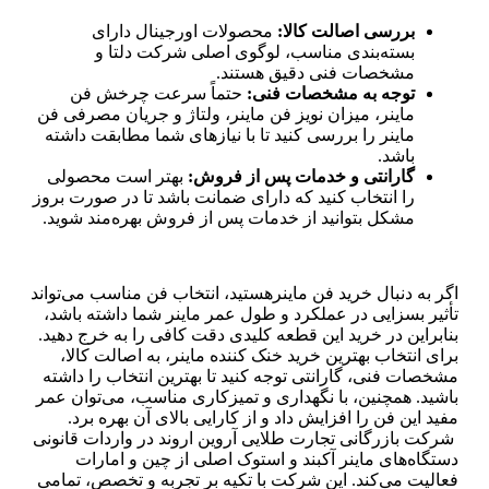
بررسی اصالت کالا:
محصولات اورجینال دارای
بسته‌بندی مناسب، لوگوی اصلی شرکت دلتا و
مشخصات فنی دقیق هستند.
توجه به مشخصات فنی:
حتماً سرعت چرخش فن
ماینر، میزان نویز فن ماینر، ولتاژ و جریان مصرفی فن
ماینر را بررسی کنید تا با نیازهای شما مطابقت داشته
باشد.
گارانتی و خدمات پس از فروش:
بهتر است محصولی
را انتخاب کنید که دارای ضمانت باشد تا در صورت بروز
مشکل بتوانید از خدمات پس از فروش بهره‌مند شوید.
اگر به دنبال خرید فن ماینرهستید، انتخاب فن مناسب می‌تواند
تأثیر بسزایی در عملکرد و طول عمر ماینر شما داشته باشد،
بنابراین در خرید این قطعه کلیدی دقت کافی را به خرج دهید.
برای انتخاب بهترین خرید خنک کننده ماینر، به اصالت کالا،
مشخصات فنی، گارانتی توجه کنید تا بهترین انتخاب را داشته
باشید. همچنین، با نگهداری و تمیزکاری مناسب، می‌توان عمر
مفید این فن را افزایش داد و از کارایی بالای آن بهره برد.
شرکت بازرگانی تجارت طلایی آروین اروند در واردات قانونی
دستگاه‌های ماینر آکبند و استوک اصلی از چین و امارات
فعالیت می‌کند. این شرکت با تکیه بر تجربه و تخصص، تمامی