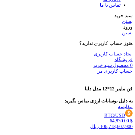
تماس با ما
سبد خرید
بستن
ورود
بستن
هنوز حساب کاربری ندارید؟
ایجاد حساب کاربری
فروشگاه
0
محصول
سبد خرید
حساب کاربری من
فن ماینر 12*12 مدل دلتا
به دلیل نوسانات ارزی تماس بگیرید
مقایسه
BTC/USD
64,830.00
$
106,718,607,900 ریال