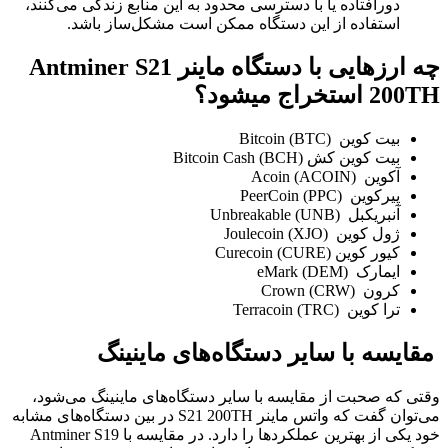
دورافتاده یا با دسترسی محدود به این منابع زندگی می‌کنند،
استفاده از این دستگاه ممکن است مشکل‌ساز باشد.
چه ارزهایی با دستگاه ماینر Antminer S21
200TH استخراج میشود؟
بیت کوین (BTC) Bitcoin
بیت کوین کش (BCH) Bitcoin Cash
آکوین (ACOIN) Acoin
پیرکوین (PPC) PeerCoin
آنبریکبل (UNB) Unbreakable
ژول کوین (XJO) Joulecoin
کیور کوین (CURE) Curecoin
ایمارک (DEM) eMark
کرون (CRW) Crown
ترا کوین (TRC) Terracoin
مقایسه با سایر دستگاه‌های ماینینگ
وقتی که صحبت از مقایسه با سایر دستگاه‌های ماینینگ می‌شود،
می‌توان گفت که واتس ماینر S21 200TH در بین دستگاه‌های مشابه
خود یکی از بهترین عملکردها را دارد. در مقایسه با Antminer S19