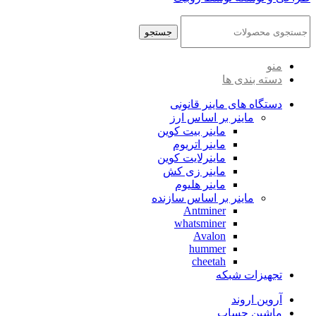
جستجو
منو
دسته بندی ها
دستگاه های ماینر قانونی
ماینر بر اساس ارز
ماینر بیت کوین
ماینر اتریوم
ماینرلایت کوین
ماینر زی کش
ماینر هلیوم
ماینر بر اساس سازنده
Antminer
whatsminer
Avalon
hummer
cheetah
تجهیزات شبکه
آروین اروند
ماشین حساب